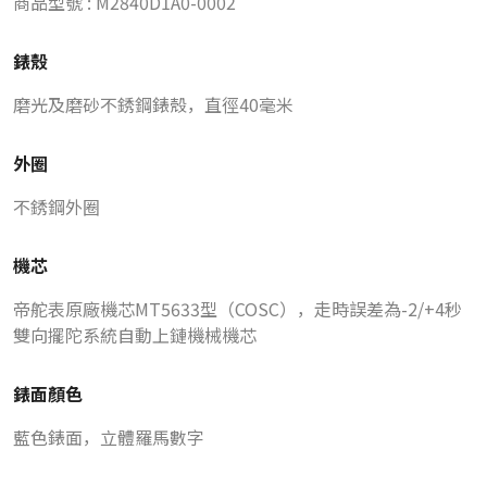
商品型號 : M2840D1A0-0002
錶殼
磨光及磨砂不銹鋼錶殼，直徑40毫米
外圈
不銹鋼外圈
機芯
帝舵表原廠機芯MT5633型（COSC），走時誤差為-2/+4秒
雙向擺陀系統自動上鏈機械機芯
錶面顏色
藍色錶面，立體羅馬數字