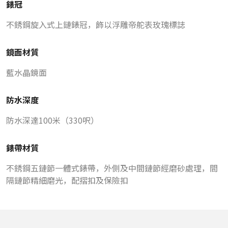
錶冠
不銹鋼旋入式上鏈錶冠，飾以浮雕帝舵表玫瑰標誌
鏡面材質
藍水晶鏡面
防水深度
防水深達100米（330呎）
錶帶材質
不銹鋼五鏈節一體式錶帶，外側及中間鏈節經磨砂處理，間
隔鏈節精細磨光，配摺扣及保險扣