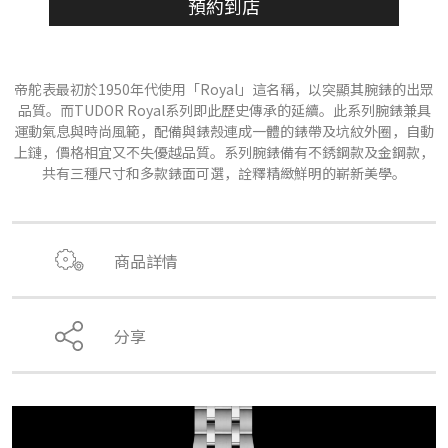
預約到店
帝舵表最初於1950年代使用「Royal」這名稱，以突顯其腕錶的出眾
品質。而TUDOR Royal系列即此歷史傳承的延續。此系列腕錶兼具
運動氣息與時尚風範，配備與錶殼連成一體的錶帶及坑紋外圈，自動
上鏈，價格相宜又不失優越品質。系列腕錶備有不銹鋼款及金鋼款，
共有三種尺寸和多款錶面可選，詮釋精緻鮮明的嶄新美學。
商品詳情
分享