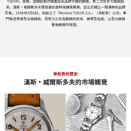
TUDOR
」商標，並開始製作錶面設有品牌字樣的腕錶。第二次世界大戰剛結
束，漢斯・威爾斯多夫便意識到是時候擴張業務，並正式確立一個清晰的品牌
形象。
1946
年
3
月
6
日，他創立了「
Montres TUDOR S.A.
」（帝舵表）公司，專
門製造男裝及女裝錶款。而勞力士則為腕錶的技術、美學及性能，以及分銷與
售後服務作保證。
帝舵表的歷史
漢斯・威爾斯多夫的市場觸覺