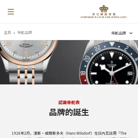
主頁
帝舵品牌
帝舵品牌
認識帝舵表
品牌的誕生
1926
年
2
月，漢斯・威爾斯多夫（
Hans Wilsdorf
）在日內瓦註冊「
The