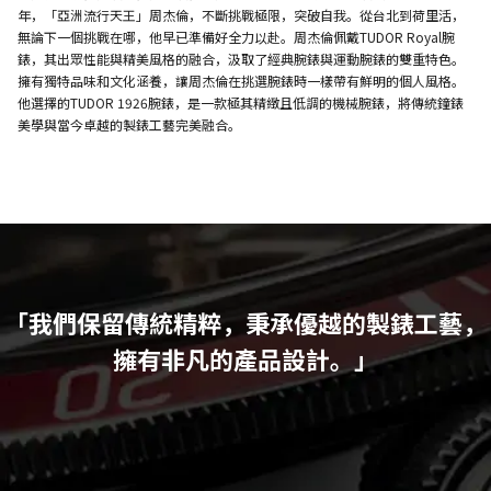
年，「亞洲流行天王」周杰倫，不斷挑戰極限，突破自我。從台北到荷里活，
無論下一個挑戰在哪，他早已準備好全力以赴。周杰倫佩戴TUDOR Royal腕
錶，其出眾性能與精美風格的融合，汲取了經典腕錶與運動腕錶的雙重特色。
擁有獨特品味和文化涵養，讓周杰倫在挑選腕錶時一樣帶有鮮明的個人風格。
他選擇的TUDOR 1926腕錶，是一款極其精緻且低調的機械腕錶，將傳統鐘錶
美學與當今卓越的製錶工藝完美融合。
「我們保留傳統精粹，秉承優越的製錶工藝，
擁有非凡的產品設計。」