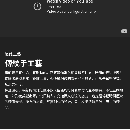
製錶工藝
傳統手工藝
帝舵表是有生命，有脈動的。它將帶你進入細微精密世界。所有的高科技部件
均經過嚴密測試，鉅細無遺，即使最細微的部分也不放過，可說是嚴格得幾近
痴迷的程度。
檢查機芯。機芯的設計無論外觀或性能均符合最嚴苛的產品需要，不但堅固耐
用，外形更美觀出眾。悅目動人，充滿攝人心弦的魅力，這是經得起時間歷煉
的精密機械。優秀的材質，堅實耐久的設計，每一枚腕錶都是獨一無二的精
品。