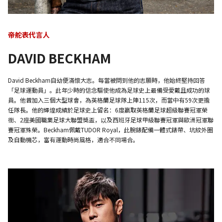
帝舵表代言人
DAVID BECKHAM
David Beckham自幼便滿懷大志。每當被問到他的志願時，他始終堅持回答
「足球運動員」。此年少時的信念驅使他成為足球史上最備受愛戴且成功的球
員。他曾加入三個大型球會，為英格蘭足球隊上陣115次，而當中有59次更擔
任隊長。他的輝煌成績於足球史上留名：6度贏取英格蘭足球超級聯賽冠軍榮
銜、2座美國職業足球大聯盟獎盃，以及西班牙足球甲級聯賽冠軍與歐洲冠軍聯
賽冠軍殊榮。Beckham佩戴TUDOR Royal，此腕錶配備一體式錶帶、坑紋外圈
及自動機芯，富有運動時尚風格，適合不同場合。