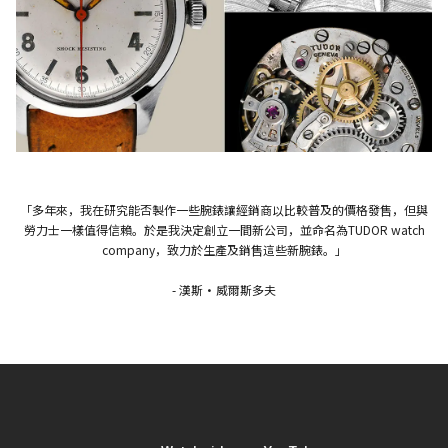
「多年來，我在研究能否製作一些腕錶讓經銷商以比較普及的價格發售，但與
勞力士一樣值得信賴。於是我決定創立一間新公司，並命名為TUDOR watch
company，致力於生產及銷售這些新腕錶。」
- 漢斯・威爾斯多夫