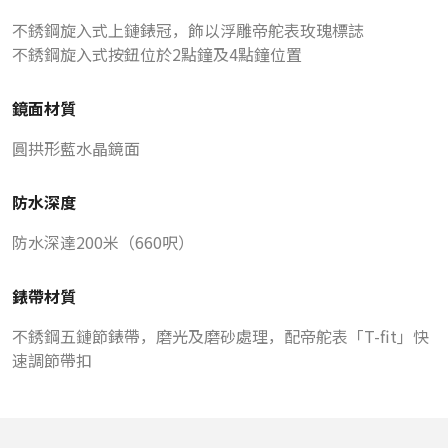
不銹鋼旋入式上鏈錶冠，飾以浮雕帝舵表玫瑰標誌
不銹鋼旋入式按鈕位於2點鐘及4點鐘位置
鏡面材質
圓拱形藍水晶鏡面
防水深度
防水深達200米（660呎）
錶帶材質
不銹鋼五鏈節錶帶，磨光及磨砂處理，配帝舵表「T-fit」快
速調節帶扣