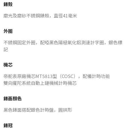
錶殼
磨光及磨砂不銹鋼錶殼，直徑41毫米
外圈
不銹鋼固定外圈，配啞黑色陽極氧化鋁測速計字圈，銀色標
記
機芯
帝舵表原廠機芯MT5813型（COSC），配備計時功能
雙向擺陀系統自動上鏈機械計時機芯
錶面顏色
黑色錶面搭配銀色計時盤，圓拱形
錶冠